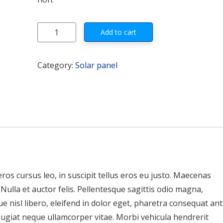
Solarland 75W 12V Class 1 Div 2 Certified quantity
Add to cart
Category:
Solar panel
 eros cursus leo, in suscipit tellus eros eu justo. Maecenas
d. Nulla et auctor felis. Pellentesque sagittis odio magna,
e nisl libero, eleifend in dolor eget, pharetra consequat ant
eugiat neque ullamcorper vitae. Morbi vehicula hendrerit