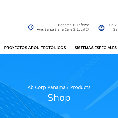
Panamá. P. Lefevre
Lun-Vi
Ave. Santa Elena Calle S, Local 2F
Sa
ableado Estructurado, Control de Acceso y Alarma contra Rob
PROYECTOS ARQUITECTÓNICOS
SISTEMAS ESPECIALES
Ab Corp Panama
/
Products
Shop