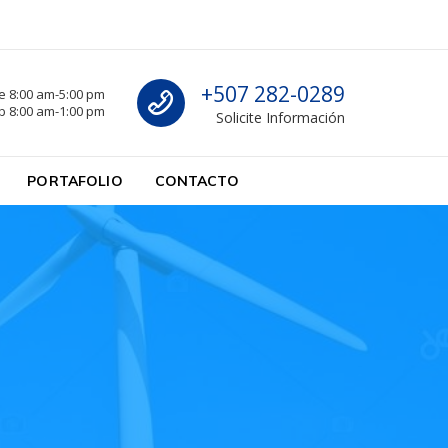
Llámenos
+507 282-0289
e 8:00 am-5:00 pm
b 8:00 am-1:00 pm
Solicite Información
o
PORTAFOLIO
CONTACTO