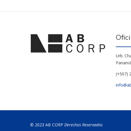
Ofic
Urb. Ch
Panam
(+507) 
info@ab
© 2023 AB CORP
Derechos Reservados